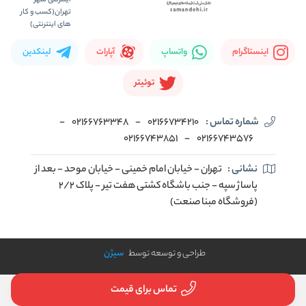
اینستاگرام
واتساپ
آپارات
لینکدین
توئیتر
شماره تماس :
02166734210
-
02166763348
-
02166743851
-
02166743576
نشانی :
تهران - خیابان امام خمینی - خیابان موحد - بعد از
پاساژ سپه - جنب باشگاه کشتی هفت تیر - پلاک 2/2
(فروشگاه مبنا صنعت)
طراحی و توسعه توسط
سیژن
تماس برای قیمت