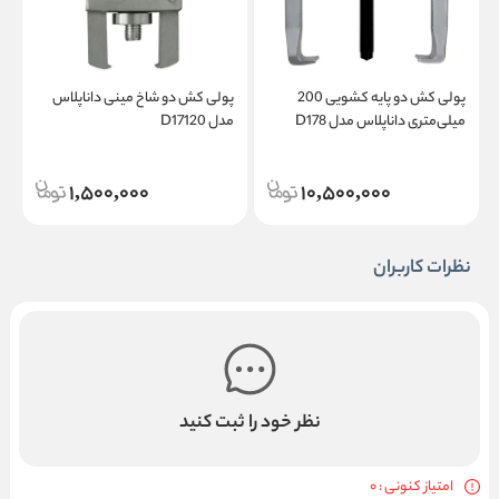
پولی کش دو پایه کشویی 200
پولی کش دو شاخ مینی داناپلاس
میلی‌متری داناپلاس مدل D178
مدل D17120
د
1,500,000
10,500,000
نظرات کاربران
نظر خود را ثبت کنید
امتیاز کنونی : 0