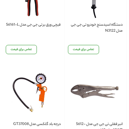
دستگاه اسیدسنج خودرو تی جی جی
قیچی ورق بر تی جی جی مدل S6161-L
مدل N3122
تماس برای قیمت
تماس برای قیمت
انبر قفلی تی جی جی مدل S612-
درجه باد گلکسی مدل GT37008