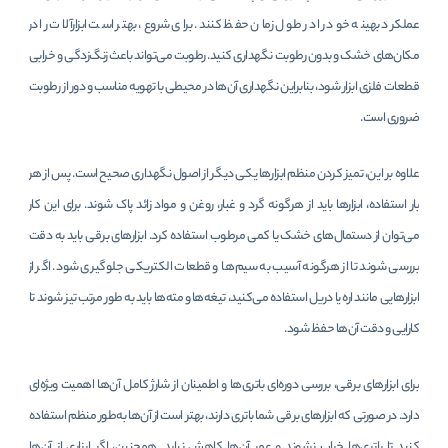
عملکرد بهینه خود را در طول زمان حفظ کنند. برای شروع، بهتر است ابزارآلات را در
مکان‌های خشک و بدون رطوبت نگهداری کنید. رطوبت می‌تواند باعث زنگ‌زدگی و خرابی
قطعات فلزی ابزار شود، بنابراین نگهداری آن‌ها در محیطی با تهویه مناسب و دور از رطوبت
ضروری است.
علاوه بر این، تمیز کردن منظم ابزارها یکی دیگر از اصول نگهداری صحیح است. پس از هر
بار استفاده، ابزارها باید از هرگونه گرد و غبار، روغن و مواد زائد پاک شوند. برای این کار
می‌توان از دستمال‌های خشک یا کمی مرطوب استفاده کرد. ابزارهای برقی باید به دقت
بررسی شوند تا از هرگونه آسیب به سیم‌ها و قطعات الکتریکی جلوگیری شود. اگر از
ابزارهایی مانند اره یا دریل استفاده می‌کنید، تیغه‌ها و مته‌ها باید به طور مرتب تیز شوند تا
کارایی و دقت آن‌ها حفظ شود.
برای ابزارهای برقی، بررسی دوره‌ای باتری‌ها و اطمینان از شارژ کامل آن‌ها اهمیت ویژه‌ای
دارد. در صورتی که ابزارهای برقی شما باتری دارند، بهتر است از آن‌ها به‌طور منظم استفاده
کنید تا باتری‌ها خراب نشوند و عمر آن‌ها کاهش نیابد. همچنین، اگر ابزاری از آن‌ها