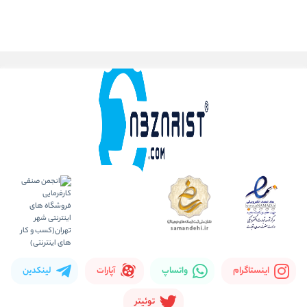
اینستاگرام
واتساپ
آپارات
لینکدین
توئیتر