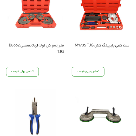
ست کفی بلبرینگ کش M1705 TJG
فنر جمع کن لوله ای تخصصی B8662
TJG
تماس برای قیمت
تماس برای قیمت