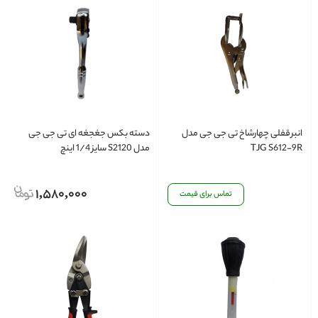
انبرقفلی چهارشاخ تی جی جی مدل
دسته بکس جغجغه ای تی جی جی
TJG S612-9R
مدل S2120 سایز 1/4 اینچ
1,580,000
تماس برای قیمت