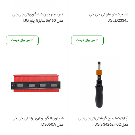
قاب پک دو قلو تی جی جی
انبر سیم چین کله گاوی تی جی جی
_TJG_D2334
مدل S6160 سایز 8 اینچ TJG
تماس برای قیمت
تماس برای قیمت
آچار ترکمتر پیچ گوشتی تی جی جی
شابلون الگو برداری برند تی جی جی
مدل 02 -TJG S 34262
مدل D3050A