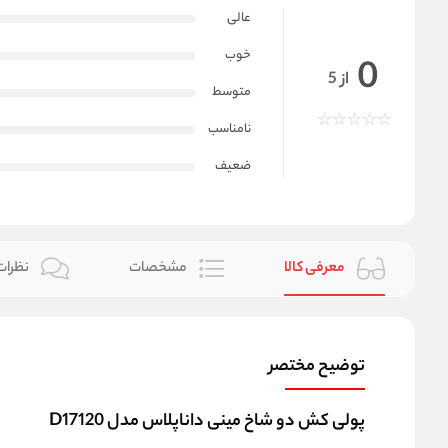
عالی
خوب
0
از 5
متوسط
نامناسب
ضعیف
معرفی کالا
مشخصات
نظرات 
توضیح مختصر
پولی کش دو شاخ مینی داناپلاس مدل D17120