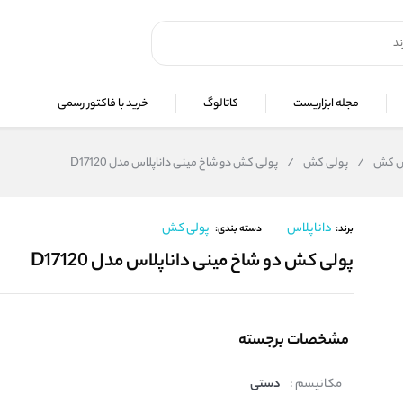
مجله ابزاریست
کاتالوگ
خرید با فاکتور رسمی
نس کش
/
پولی کش
/
پولی کش دو شاخ مینی داناپلاس مدل D17120
داناپلاس
پولی کش
برند:
دسته بندی:
پولی کش دو شاخ مینی داناپلاس مدل D17120
مشخصات برجسته
مکانیسم :
دستی