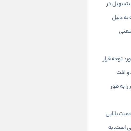
ف تسهیل در
 به دلیل
صنعتی
رد توجه قرار
 و افت
را به طور
میت بالایی
ی است. به