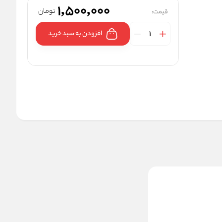
1,500,000
تومان
قیمت:
افزودن به سبد خرید
پولی کش دو شاخ مینی
داناپلاس مدل D17120
1,500,000
قیمت:
تومان