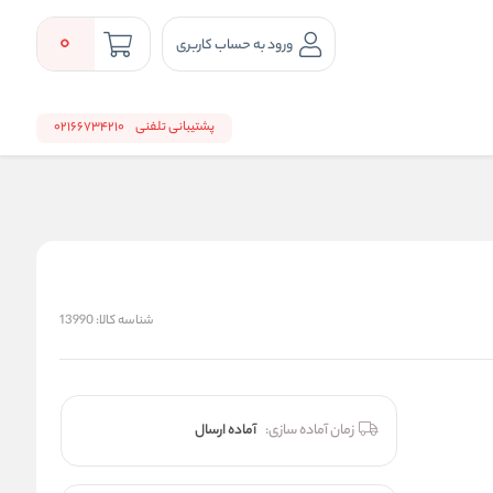
0
ورود به حساب کاربری
پشتیبانی تلفنی
02166734210
شناسه کالا:
13990
زمان آماده سازی:
آماده ارسال