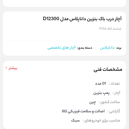
آچار درب باک بنزین داناپلاس مدل D12300
شناسه کالا:
9706
داناپلاس
آچار های تخصصی
برند:
دسته بندی:
بیشتر
مشخصات فنی
تعداد :
01 عدد
آچار :
پمپ بنزین
ساخت کشور :
چین
گارانتی :
اصالت و سلامت فیزیکی کالا
مناسب برای خودروهای :
سبک