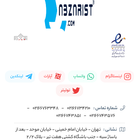
اینستاگرام
واتساپ
آپارات
لینکدین
توئیتر
شماره تماس :
02166734210
-
02166763348
-
02166743851
-
02166743576
نشانی :
تهران - خیابان امام خمینی - خیابان موحد - بعد از
پاساژ سپه - جنب باشگاه کشتی هفت تیر - پلاک 2/2