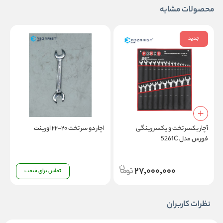
محصولات مشابه
جدید
آچار یکسر تخت و یکسر رینگی
اچار دو سر تخت ۲۰-۲۲ اورینت
آ
فورس مدل 5261C
27,000,000
تماس برای قیمت
نظرات کاربران