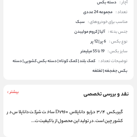
آچار :
دسته بکس
تعداد :
مجموعه 24 عددی
مناسب برای خودروهای :
سبک
جنس بدنه :
آلیاژ کروم مولیبدن
نوع بکس :
6 پر | 12 پر
سایز بکس :
19 تا 55 میلیمتر
توضیحات تعداد :
کمک بلند | کمک کوتاه | دسته بکس کشویی | دسته
بکس جغجغه | لغلغه
بیشتر
نقد و بررسی تخصصی
گیربکس 3/4 درایو داناپلاس D7960 ساخت شرکت داناپلاس در
کشور چین است. در تولید این محصول از با کیفیت ت...