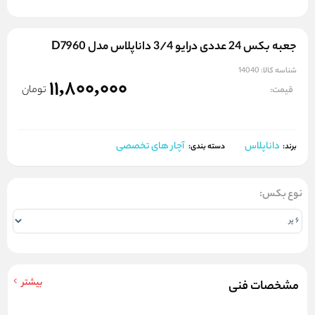
جعبه بکس 24 عددی درایو 3/4 داناپلاس مدل D7960
شناسه کالا:
14040
11,800,000
تومان
قیمت:
داناپلاس
آچار های تخصصی
برند:
دسته بندی:
نوع بکس:
بیشتر
مشخصات فنی