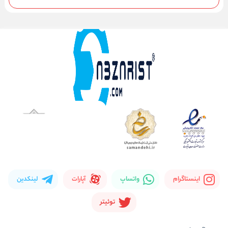
اینستاگرام
واتساپ
آپارات
لینکدین
توئیتر