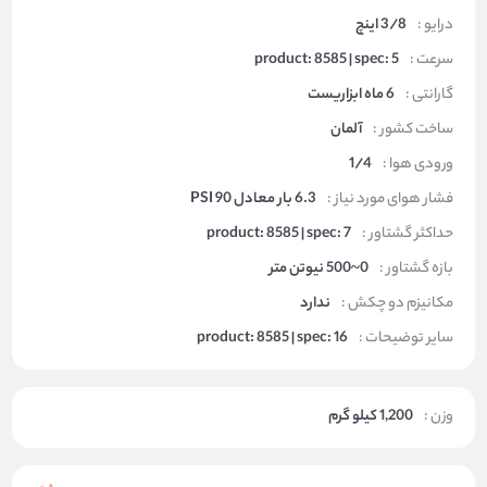
درایو :
3/8 اینچ
سرعت :
product: 8585 | spec: 5
گارانتی :
6 ماه ابزاریست
ساخت کشور :
آلمان
ورودی هوا :
1/4
فشار هوای مورد نیاز :
6.3 بار معادل 90 PSI
حداکثر گشتاور :
product: 8585 | spec: 7
بازه گشتاور :
0~500 نیوتن متر
مکانیزم دو چکش :
ندارد
سایر توضیحات :
product: 8585 | spec: 16
وزن :
1,200 کیلو گرم