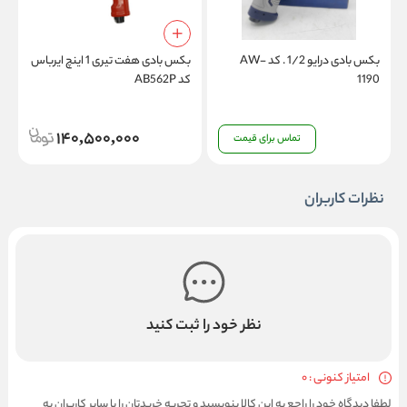
بکس بادی درایو 1/2 . کد AW-
بکس بادی هفت تیری 1 اینچ ایرباس
1190
کد AB562P
کد
140,500,000
تماس برای قیمت
نظرات کاربران
نظر خود را ثبت کنید
امتیاز کنونی : 0
لطفا دیدگاه خود را راجع به این کالا بنویسید و تجربه خریدتان را با سایر کاربران به