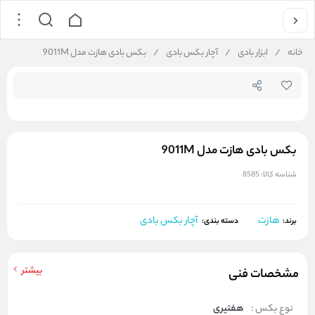
جستجو در فروشگاه
خانه
/
ابزار بادی
/
آچار بکس بادی
/
بکس بادی هازت مدل 9011M
بکس بادی هازت مدل 9011M
شناسه کالا:
8585
هازت
آچار بکس بادی
برند:
دسته بندی:
بیشتر
مشخصات فنی
نوع بکس :
هفتیری