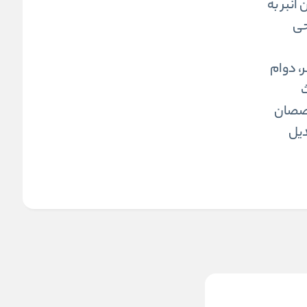
انبر به
حی
ر، دوام
ث
تخصصان
دیل
انبر کلاغی 10 اینچ بتا مدل