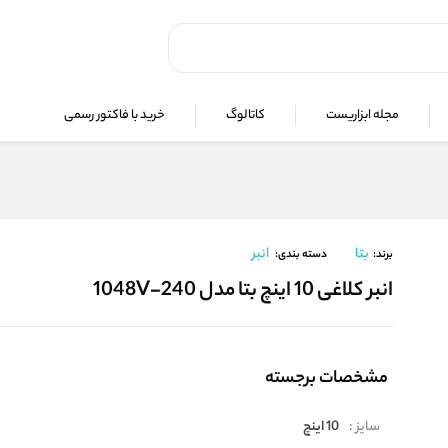
مجله ابزاریست
کاتالوگ
خرید با فاکتور رسمی
بتا
انبر
برند:
دسته بندی:
انبر کلاغی 10 اینچ بتا مدل 1048V-240
مشخصات برجسته
سایز :
10 اینچ