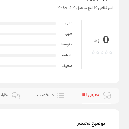
انبر کلاغی 10 اینچ بتا مدل 1048V-240
عالی
خوب
0
از 5
متوسط
نامناسب
ضعیف
معرفی کالا
مشخصات
نظرات 
توضیح مختصر