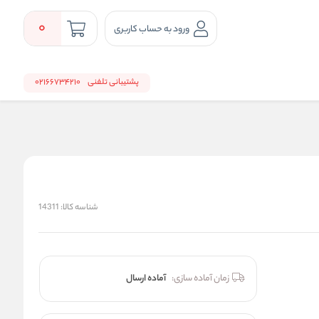
0
ورود به حساب کاربری
پشتیبانی تلفنی
02166734210
شناسه کالا:
14311
زمان آماده سازی:
آماده ارسال