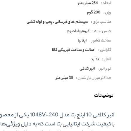
ابعاد :
254 میلی متر
وزن :
200 گرم
مناسب برای :
سیستم های آبرسانی ، پمپ و لوله کشی
جنس بدنه :
کروم وانادیوم
ساخت کشور :
ایتالیا
گارانتی :
اصالت و سلامت فیزیکی کالا
قفل :
ندارد
نوع انبر :
انبر کلاغی
حداکثر میزان باز شدن :
35 میلی‌متر
توضیحات
انبر کلاغی 10 اینچ بتا مدل 1048V-240 یکی
باکیفیت شرکت ایتالیایی بتا است که به دلیل ویژگی‌ها