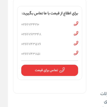
برای اطلاع از قیمت با ما تماس بگیرید:
02166734210
02166763348
02166743576
02166743851
تماس برای قیمت
 از محصولات
ی