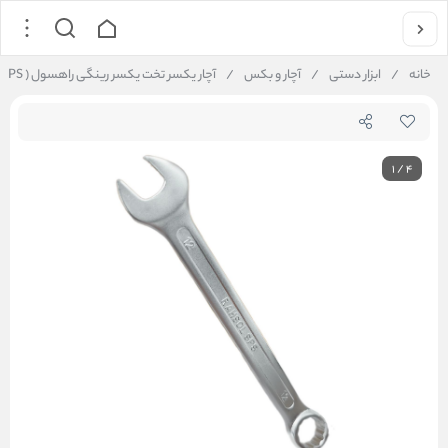
خانه
/
ابزار دستی
/
آچار و بکس
/
آچار یکسر تخت یکسر رینگی راهسول ( SPS ) سایز 12 میلیمتر
1
/
4