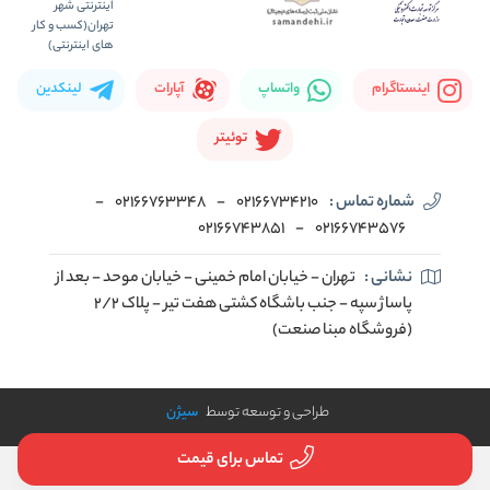
اینستاگرام
واتساپ
آپارات
لینکدین
توئیتر
شماره تماس :
02166734210
-
02166763348
-
02166743851
-
02166743576
نشانی :
تهران - خیابان امام خمینی - خیابان موحد - بعد از
پاساژ سپه - جنب باشگاه کشتی هفت تیر - پلاک 2/2
(فروشگاه مبنا صنعت)
طراحی و توسعه توسط
سیژن
تماس برای قیمت