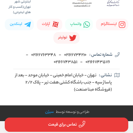
اینستاگرام
واتساپ
آپارات
لینکدین
توئیتر
شماره تماس :
02166734210
-
02166763348
-
02166743851
-
02166743576
نشانی :
تهران - خیابان امام خمینی - خیابان موحد - بعد از
پاساژ سپه - جنب باشگاه کشتی هفت تیر - پلاک 2/2
(فروشگاه مبنا صنعت)
طراحی و توسعه توسط
سیژن
تماس برای قیمت