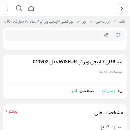
جستجو در فروشگاه
خانه
/
ابزار دستی
/
انبر
/
انبر قفلی 7 اینچی ویز آپ WISEUP مدل 010902
انبر قفلی 7 اینچی ویز آپ WISEUP مدل 010902
شناسه کالا:
13965
ویس آپ
انبر
برند:
دسته بندی:
بیشتر
مشخصات فنی
سایز :
7 اینچ