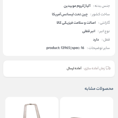
جنس بدنه :
آلیاژ کروم موبیدین
ساخت کشور :
چین تحت لیسانس آمریکا
گارانتی :
اصالت و سلامت فیزیکی کالا
نوع انبر :
انبر قفلی
قفل :
دارد
سایر توضیحات :
product: 13965 | spec: 16
زمان آماده سازی:
آماده ارسال
محصولات مشابه