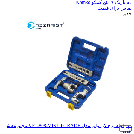
دم باریک ۷ اینچ کمکو Komko
تماس برای قیمت
جدید
انبر لوله پرچ کن ولیو مدل VFT-808-MIS UPGRADE مجموعه 4
عددی