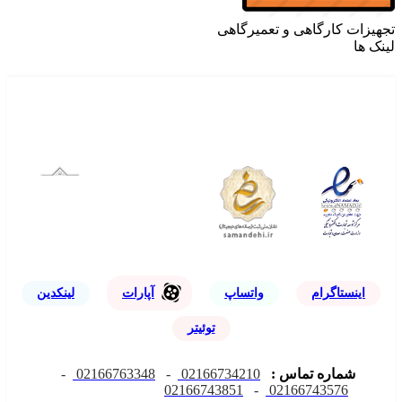
تجهیزات کارگاهی و تعمیرگاهی
لینک ها
اینستاگرام
واتساپ
آپارات
لینکدین
توئیتر
شماره تماس :
02166734210
-
02166763348
-
02166743851
-
02166743576