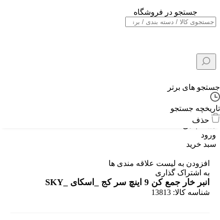
جستجو در فروشگاه
خانه
/
ابزار دستی
/
انبر
/
انبر خار جمع کن 9 اینچ سر کج _اسکای _SKY
جستجو های برتر
تاریخچه جستجو
حذف
دسته بندی
ورود
سبد خرید
افزودن به لیست علاقه مندی ها
به اشتراک گذاری
انبر خار جمع کن 9 اینچ سر کج _اسکای _SKY
شناسه کالا:
13813