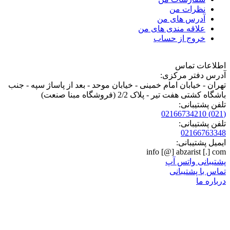
نظرات من
آدرس های من
علاقه مندی های من
خروج از حساب
اطلاعات تماس
آدرس دفتر مرکزی:
تهران - خیابان امام خمینی - خیابان موحد - بعد از پاساژ سپه - جنب
باشگاه کشتی هفت تیر - پلاک 2/2 (فروشگاه مبنا صنعت)
تلفن پشتیبانی:
02166734210
(021)
تلفن پشتیبانی:
02166763348
ایمیل پشتیبانی:
info
[@]
abzarist
[.]
com
پشتیبانی واتس آپ
تماس با پشتیبانی
درباره ما