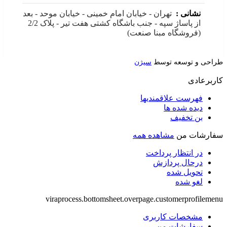
نشانی :
تهران - خیابان امام خمینی - خیابان موحد - بعد
از پاساژ سپه - جنب باشگاه کشتی هفت تیر - پلاک 2/2
(فروشگاه مبنا صنعت)
طراحی و توسعه توسط
سیژن
کاربرعادی
فهرست علاقمندیها
دیده شده ها
بن تخفیف
سفارشات من
مشاهده همه
در انتظار پرداخت
درحال پردازش
تحویل شده
لغو شده
viraprocess.bottomsheet.overpage.customerprofilemenu
مشخصات کاربری
سفارشات من