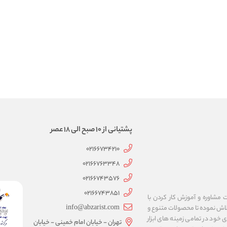
پشتیانی از 10 صبح الی 18 عصر
02166734210
02166763348
02166743576
02166743851
 مشاوره و آموزش کار کردن با
info@abzarist.com
اسیس گردیده است و تاکنون تلاش نموده تا محصولات متنوع و
ی خود در تمامی زمینه های ابزار
تهران - خیابان امام خمینی - خیابان