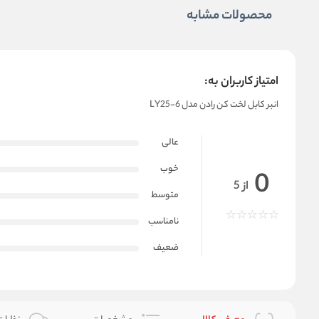
محصولات مشابه
امتیاز کاربران به:
انبر کابل لخت کن رادن مدل LY25-6
عالی
خوب
0
از 5
متوسط
نامناسب
ضعیف