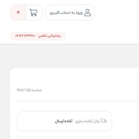
0
ورود به حساب کاربری
پشتیبانی تلفنی
02166734210
شناسه کالا:
9067
زمان آماده سازی:
آماده ارسال