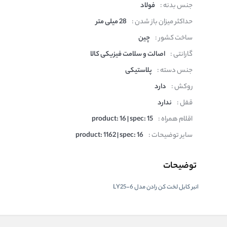
جنس بدنه :
فولاد
حداکثر میزان باز شدن :
28 میلی متر
ساخت کشور :
چین
گارانتی :
اصالت و سلامت فیزیکی کالا
جنس دسته :
پلاستیکی
روکش :
دارد
قفل :
ندارد
اقلام همراه :
product: 16 | spec: 15
سایر توضیحات :
product: 1162 | spec: 16
توضیحات
انبر کابل لخت کن رادن مدل LY25-6