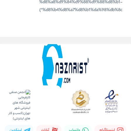
%d8%a8%d9%84%d9%88%d9%88%d8%b1-
%d8%b4%d8%a7%d8%b1%da%98%db%8c"}
اینستاگرام
واتساپ
آپارات
لینکدین