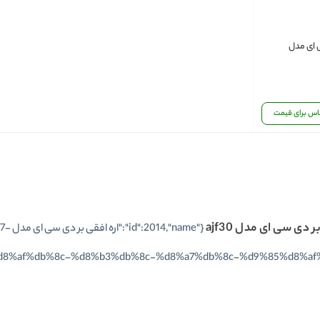
ی ای مدل
اس برای قیمت
ر دی سی ای مدل ajf30
{"ame
d8%af%db%8c-%d8%b3%db%8c-%d8%a7%db%8c-%d9%85%d8%af