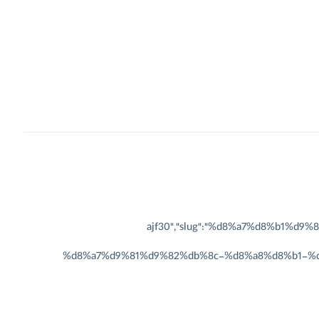
id":2014,"n":"اره افقی بر دی سی ای مدل ajf30","slug":"%d8%a7%d8%b1%d9%87-
%d8%a7%d9%81%d9%82%db%8c-%d8%a8%d8%b1-%