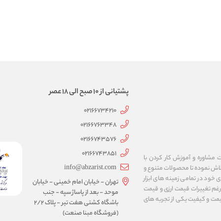
پشتیانی از 10 صبح الی 18 عصر
02166734210
02166763348
02166743576
02166743851
 مشاوره و آموزش کار کردن با
info@abzarist.com
اسیس گردیده است و تاکنون تلاش نموده تا محصولات متنوع و
ی خود در تمامی زمینه های ابزار
تهران - خیابان امام خمینی - خیابان
 رغم تغییرات قیمت ارزی و قیمت
موحد - بعد از پاساژ سپه - جنب
قیمت و کیفیت یکی از تجربه های
باشگاه کشتی هفت تیر - پلاک 2/2
(فروشگاه مبنا صنعت)