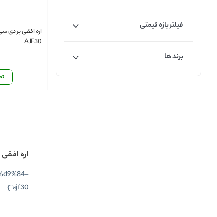
فیلتر بازه قیمتی
اره افقی بر دی س
AJF30
برند ها
تم
اره افقی ب
%d9%84-
ajf30"}