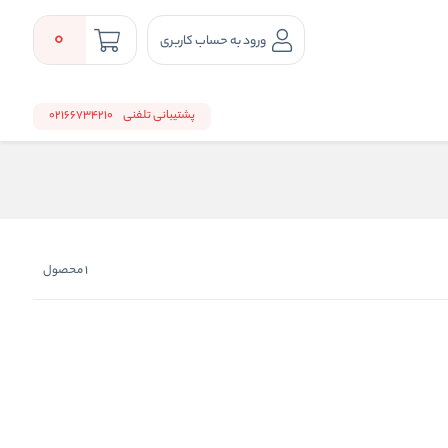
0
ورود به حساب کاربری
پشتیبانی تلفنی
02166734210
1
محصول