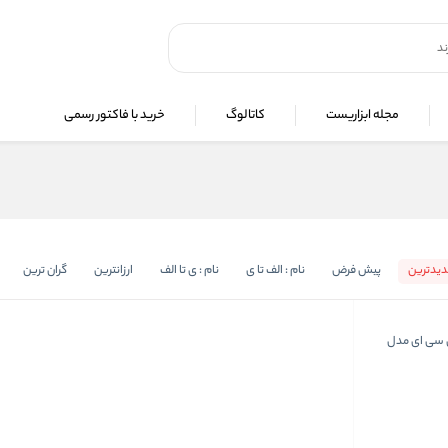
مجله ابزاریست
کاتالوگ
خرید با فاکتور رسمی
یدترین
پیش فرض
نام : الف تا ی
نام : ی تا الف
ارزانترین
گران ترین