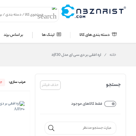
دسته بندی های کالا
لینک ها
بر اساس برند
خانه
/
اره افقی بر دی سی ای مدل ajf30
مرتب سازی:
جد
جستجو
حذف فیلتر
فقط کالاهای موجود