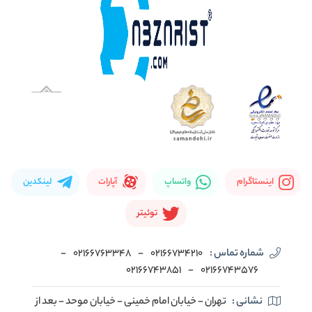
اینستاگرام
واتساپ
آپارات
لینکدین
توئیتر
شماره تماس :
02166734210
-
02166763348
-
02166743851
-
02166743576
نشانی :
تهران - خیابان امام خمینی - خیابان موحد - بعد از