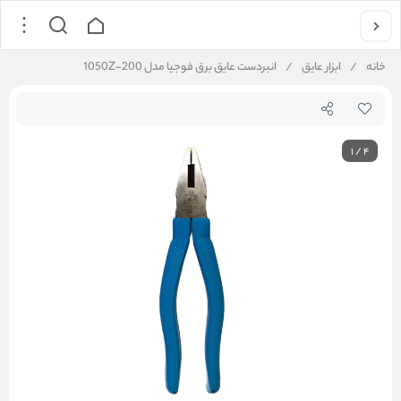
خانه
/
ابزار عایق
/
انبردست عایق برق فوجیا مدل 1050Z-200
1
/
4