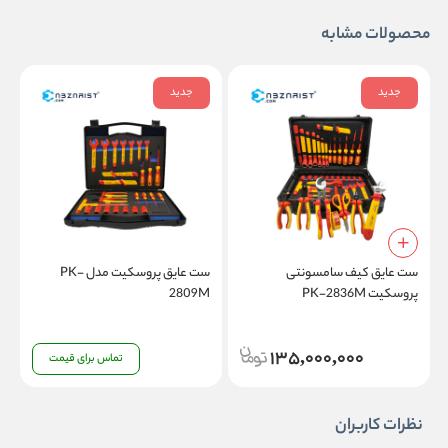
محصولات مشابه
جدید
جدید
ست عایق کیف سامسونتی
ست عایق پروسکیت مدل PK-
پروسکیت PK-2836M
2809M
ا
135,000,000
تماس برای قیمت
نظرات کاربران