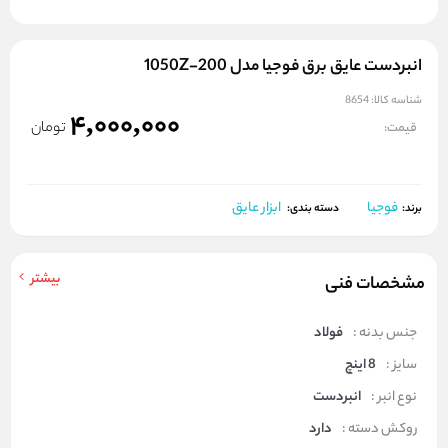
انبردست عایق برق فوجیا مدل 1050Z-200
شناسه کالا:
8654
4,000,000
تومان
قیمت:
فوجیا
ابزار عایق
برند:
دسته بندی:
بیشتر
مشخصات فنی
جنس بدنه :
فولاد
سایز :
8 اینچ
نوع انبر :
انبردست
روکش دسته :
دارد