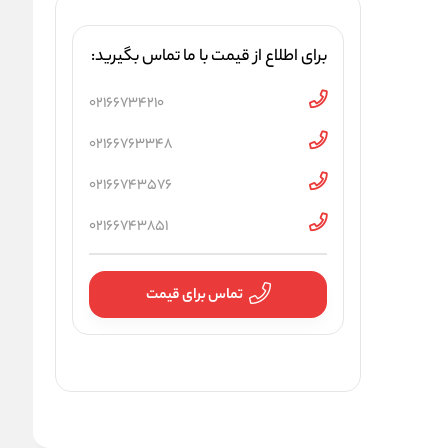
برای اطلاع از قیمت با ما تماس بگیرید:
02166734210
02166763348
02166743576
02166743851
تماس برای قیمت