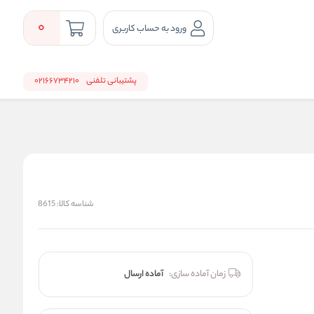
0
ورود به حساب کاربری
پشتیبانی تلفنی
02166734210
شناسه کالا:
8615
زمان آماده سازی:
آماده ارسال