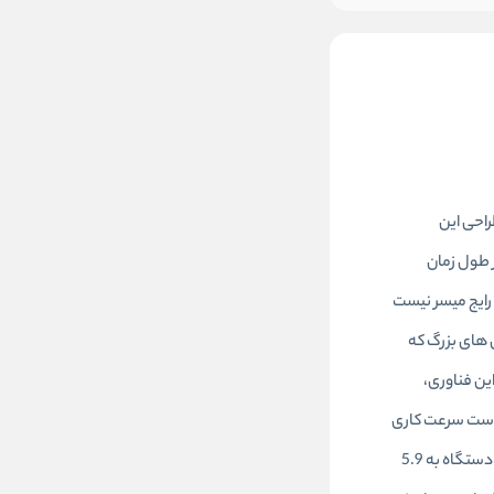
طراحی این
شتن در طول زمان
رایج میسر نیست
 های بزرگ که
ده شده است که حاصل این فناوری،
ه است سرعت کاری
این محصول در حالت بی باری 4600 دور در دقیقه میباشد بکس بادی هازت مدل 9014LGTT در دسته بکس های نیمه سنگین قرار میگیرد وزن این دستگاه به 5.9