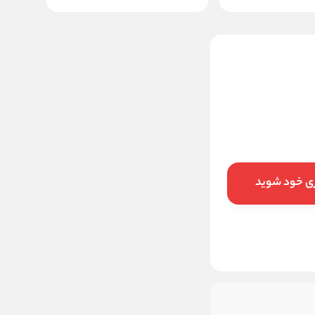
بکس بادی هازت مدل
9014LGTT
تماس برای قیمت
ری خود شوید