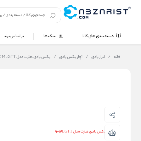
دسته بندی های کالا
لینک ها
بر اساس برند
خانه
/
ابزار بادی
/
آچار بکس بادی
/
بکس بادی هازت مدل 9014LGTT