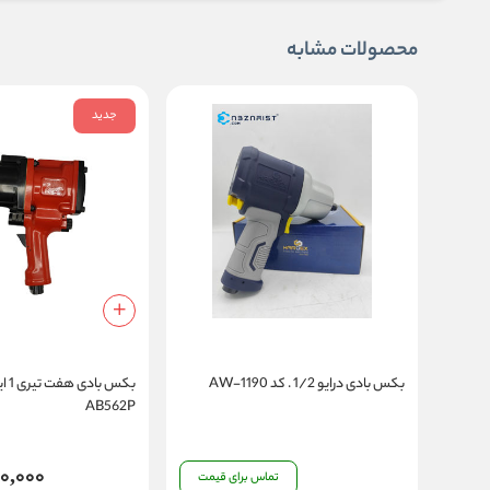
محصولات مشابه
جدید
بکس بادی درایو 1/2 . کد AW-1190
AB562P
0,000
تماس برای قیمت