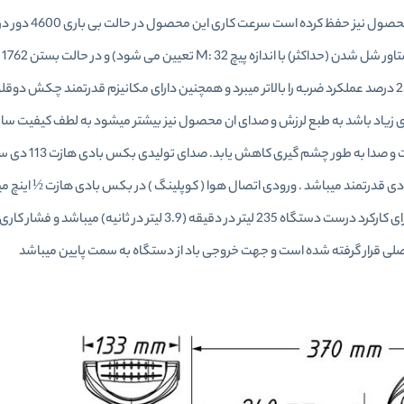
این محصول نیز دقت بالایی به کار برده اس
گشت
. در طراحی بکس بادی هازت از موتور 8 پره استفاده شده است که 25 درصد عملکرد ضربه را بالاتر میبرد و همچنین دارای مکانیزم قدرتمند 
 زیاد باشد به طبع لرزش و صدای ان محصول نیز بیشتر میشود به لطف کیفیت ساخت
که شرکت هازت در محصولات خود باعث این شده
ی این بکس بادی قدرتمند میباشد . ورودی اتصال هوا ( کوپلینگ ) در بکس بادی هازت ½ اینچ