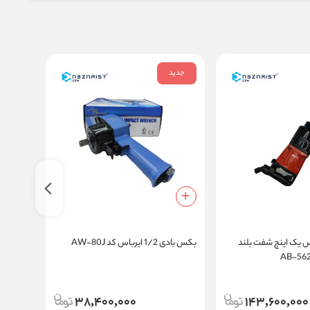
جدید
 یک اینچ شفت بلند
بکس بادی 1/2 ایرباس کد AW-80J
بکس بادی 1/2 ایرباس ک
38,400,000
143,600,000