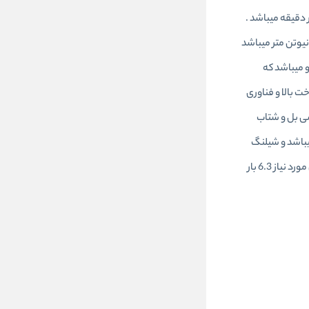
ت و سنت خود را در این محصول نیز حفظ کرده است سرعت کاری این محصول در حالت بی باری 4600 دور در دقیقه میباشد .
اور تولیدی این محصول در حالت باز کردن 3850 نیوتن متر ( گشتاور شل شدن (حداکثر) با اندازه پیچ M: 32 تعیین می شود) و در حالت بستن 1762 نیوتن متر میباشد
چکش دوقلو میباشد که
 بالا و فناوری
 است که ارتعاشات و صدا به طور چشم گیری کاهش یابد. صدای تولیدی بکس بادی هازت 113 دی سی بل و شتاب
 میباشد و شیلنگ
پیشنهادی برای بکس بادی هازت 19 میلی متری میباشد . نیاز هوا برای کارکرد درست دستگاه 235 لیتر در دقیقه (3.9 لیتر در ثانیه) میباشد و فشار کاری مورد نیاز 6.3 بار