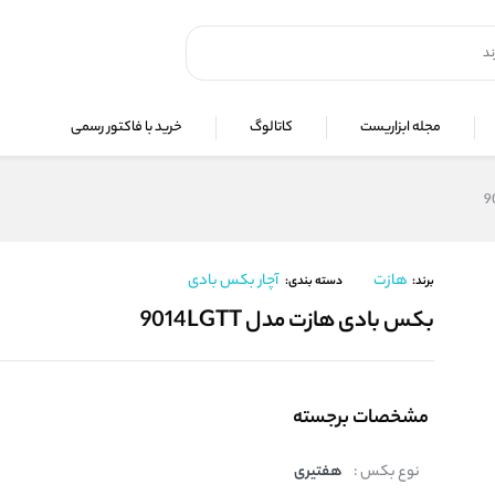
مجله ابزاریست
کاتالوگ
خرید با فاکتور رسمی
هازت
آچار بکس بادی
برند:
دسته بندی:
بکس بادی هازت مدل 9014LGTT
مشخصات برجسته
نوع بکس :
هفتیری