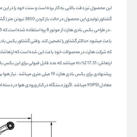
باعث میشود حداکثر گشتاور را تضمین کند. وقتی گشتاور بکس بادی
ارتعاش: 17.31 m/s2 میباشد که عدد قابل قبولی برا
معادل 90PSI میباشد .اگزوز دستگاه در کنار ورودی هوا در دسته اصلی قرار گرفته شده است و جهت خروجی باد از دستگاه به سمت پایین میباشد