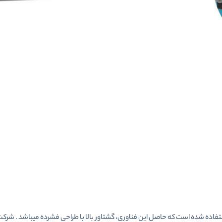
ت از فناوری Twin Turbo تووین توربو استفاده شده است که حاصل این فناوری، گشتاور بالا با طراحی فشرده میباشد