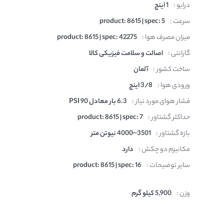
درایو :
1 اینچ
سرعت :
product: 8615 | spec: 5
میزان مصرف هوا :
product: 8615 | spec: 42275
گارانتی :
اصالت و سلامت فیزیکی کالا
ساخت کشور :
آلمان
ورودی هوا :
3/8 اینچ
فشار هوای مورد نیاز :
6.3 بار معادل 90 PSI
حداکثر گشتاور :
product: 8615 | spec: 7
بازه گشتاور :
3501~4000 نیوتن متر
مکانیزم دو چکش :
دارد
سایر توضیحات :
product: 8615 | spec: 16
وزن :
5,900 کیلو گرم