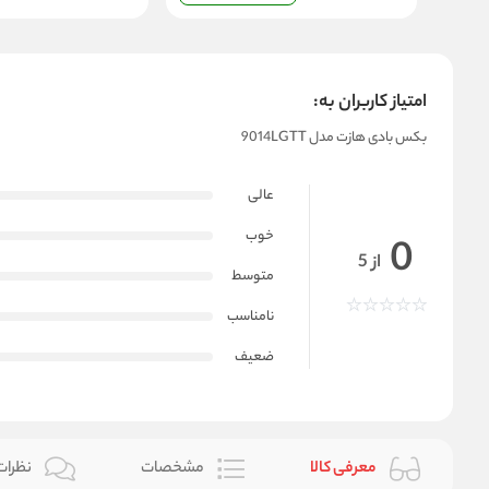
امتیاز کاربران به:
بکس بادی هازت مدل 9014LGTT
عالی
خوب
0
از 5
متوسط
نامناسب
ضعیف
معرفی کالا
مشخصات
نظرات 