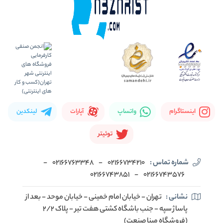
اینستاگرام
واتساپ
آپارات
لینکدین
توئیتر
شماره تماس :
02166734210
-
02166763348
-
02166743851
-
02166743576
نشانی :
تهران - خیابان امام خمینی - خیابان موحد - بعد از
پاساژ سپه - جنب باشگاه کشتی هفت تیر - پلاک 2/2
(فروشگاه مبنا صنعت)