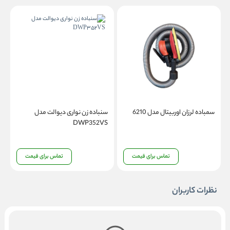
سمباده لرزان اوربیتال مدل 6210
سنباده زن نواری دیوالت مدل
س
0
DWP352VS
تماس برای قیمت
تماس برای قیمت
نظرات کاربران