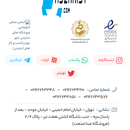
اینستاگرام
واتساپ
آپارات
لینکدین
توئیتر
شماره تماس :
02166734210
-
02166763348
-
02166743851
-
02166743576
نشانی :
تهران - خیابان امام خمینی - خیابان موحد - بعد از
پاساژ سپه - جنب باشگاه کشتی هفت تیر - پلاک 2/2
(فروشگاه مبنا صنعت)