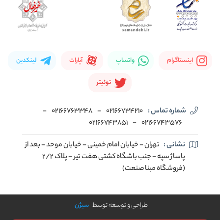
اینستاگرام
واتساپ
آپارات
لینکدین
توئیتر
شماره تماس :
02166734210
-
02166763348
-
02166743851
-
02166743576
نشانی :
تهران - خیابان امام خمینی - خیابان موحد - بعد از
پاساژ سپه - جنب باشگاه کشتی هفت تیر - پلاک 2/2
(فروشگاه مبنا صنعت)
طراحی و توسعه توسط
سیژن