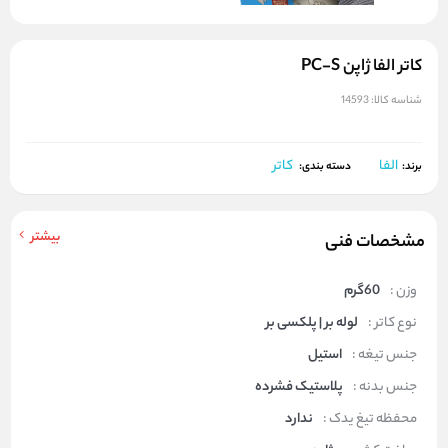
کاتر الفا ژاپن PC-S
شناسه کالا:
14593
الفا
کاتر
برند:
دسته بندی:
بیشتر
مشخصات فنی
وزن :
60گرم
نوع کاتر :
لوله بر | پلکسی بر
جنس تیغه :
استیل
جنس بدنه :
پلاستیک فشرده
محفظه تیغ یدک :
ندارد