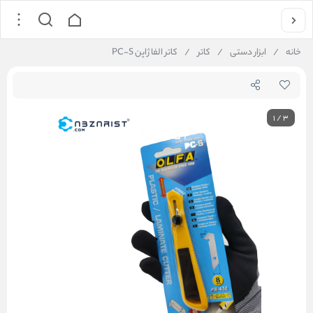
خانه
/
ابزار دستی
/
کاتر
/
کاتر الفا ژاپن PC-S
1
/
3