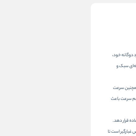
ملکرد دوگانه خود،
 ابعاد ۴۶x۱۸x۱۸ سانتی‌متر و وزن تنها ۱.۹۱ کیلوگرم، از بدنه‌ای سبک و
تا ۴.۱ متر مکعب در دقیقه را دارد. همچنین سرعت
تنظیم سرعت باعث
ده قرار دهد.
می‌شود. رونیکس مدل 1205 دارای محفظه‌ی مخصوص غبارگیر است تا