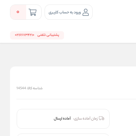
0
ورود به حساب کاربری
پشتیبانی تلفنی
02166734210
شناسه کالا:
14544
زمان آماده سازی:
آماده ارسال