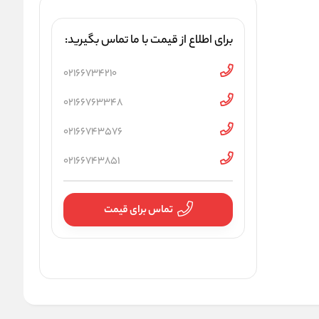
برای اطلاع از قیمت با ما تماس بگیرید:
02166734210
02166763348
02166743576
02166743851
تماس برای قیمت