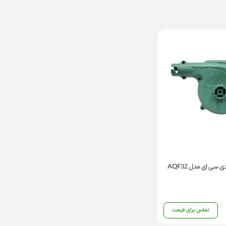
سی ای مدل AQF32
تماس برای قیمت