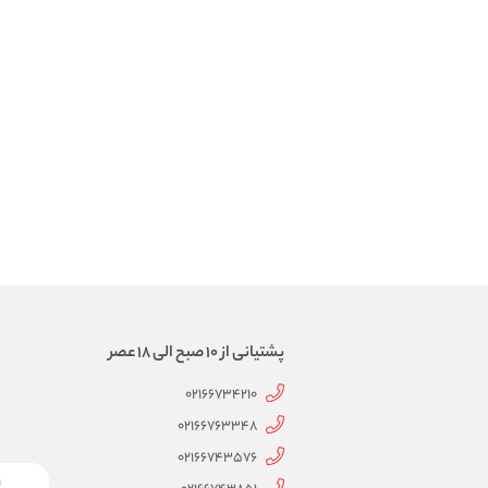
پشتیانی از 10 صبح الی 18 عصر
02166734210
02166763348
02166743576