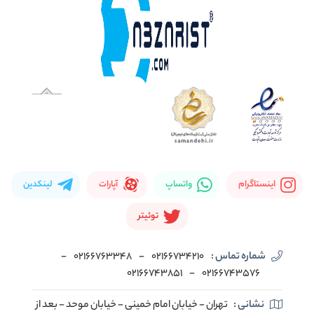
اینستاگرام
واتساپ
آپارات
لینکدین
توئیتر
شماره تماس :
02166734210
-
02166763348
-
02166743851
-
02166743576
نشانی :
تهران - خیابان امام خمینی - خیابان موحد - بعد از