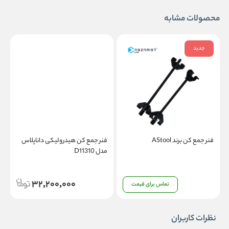
محصولات مشابه
جدید
فنر جمع کن برند AStool
فنر جمع کن هیدرولیکی داناپلاس
مدل D11310
ج
32,200,000
تماس برای قیمت
نظرات کاربران