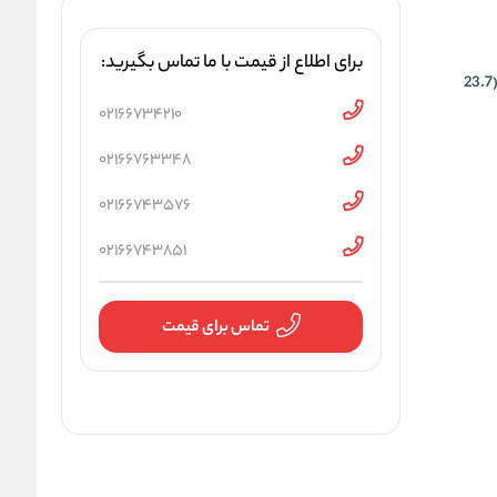
برای اطلاع از قیمت با ما تماس بگیرید:
تاج داخلی : 3/4 اینچ (19 میلی متر) | تاج خارجی : 15/16 اینچ (23.7
02166734210
02166763348
02166743576
02166743851
تماس برای قیمت