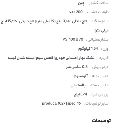
ساخت کشور :
چین
ظرفیت خشاب :
200 عدد
سایز منگنه :
میلی متر)
فشار عملیاتی :
70 تا 100 PSI
وزن :
1.54 کیلوگرم
کاربرد :
تشک بهار | صندلی خودرو | قفس سیم | بسته شدن کیسه
عرض برش :
0.8 سانتی متر
جنس بدنه :
آلومینوم
جنس دسته :
پلاستیکی
ورودی هوا :
3/4 اینچ
سایر توضیحات :
product: 1027 | spec: 16
توضیحات