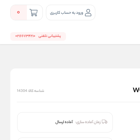
0
ورود به حساب کاربری
پشتیبانی تلفنی
02166734210
شناسه کالا:
14304
زمان آماده سازی:
آماده ارسال