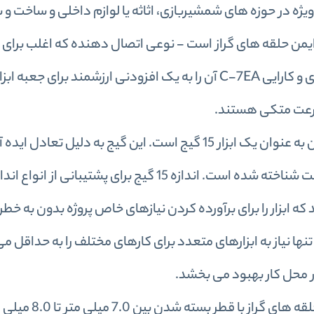
ه در حوزه های شمشیربازی، اثاثه یا لوازم داخلی و ساخت و 
من حلقه های گراز است - نوعی اتصال دهنده که اغلب برای 
در تنظیمات فراوان استفاده می شود. تطبیق پذیری و کارایی C-7EA آن را به یک افزودنی ارزشمند برا
سرعت متکی هستند.
یکی از ویژگی های بارز دارکوب C-7EA مهندسی آن به عنوان یک ابزار 15 گیج است. این گیج به دلیل تعا
استحکام و انعطاف پذیری به طور گسترده در صنعت شناخته شده است. اندازه 15 گیج برای 
 که ابزار را برای برآورده کردن نیازهای خاص پروژه بدون به خطر
ها نیاز به ابزارهای متعدد برای کارهای مختلف را به حداقل می
در محل کار بهبود می بخشد.
محدوده قطر بسته شدن C-7EA - به طور 