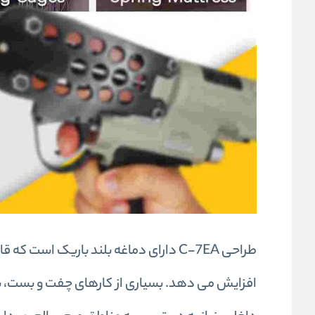
طراحی C-7EA دارای دماغه بلند باریک ا
افزایش می دهد. بسیاری از کارهای چفت و بست، به 