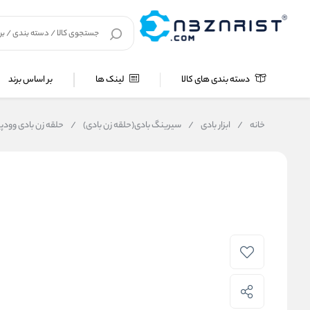
دسته بندی های کالا
لینک ها
بر اساس برند
خانه
/
ابزار بادی
/
سیرینگ بادی(حلقه زن بادی)
/
حلقه زن بادی وودپکر مدل C-7EA