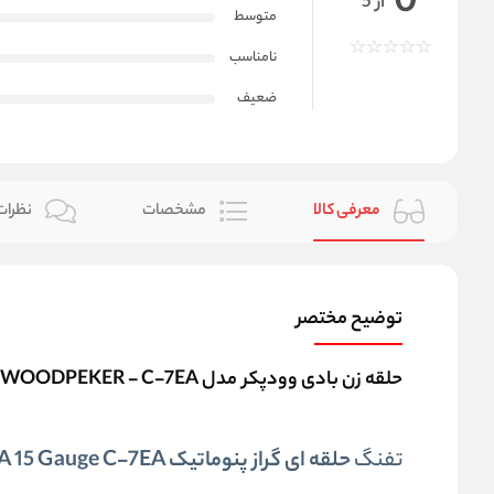
0
از 5
متوسط
نامناسب
ضعیف
معرفی کالا
مشخصات
نظرات 
توضیح مختصر
حلقه زن بادی وودپکر مدل WOODPEKER - C-7EA
تفنگ
حلقه ای گراز پنوماتیک C-7EA 15 Gauge C-7EA