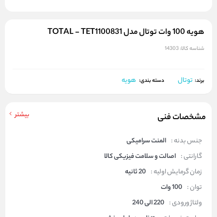
هویه 100 وات توتال مدل TOTAL - TET1100831
شناسه کالا:
14303
توتال
هویه
برند:
دسته بندی:
بیشتر
مشخصات فنی
جنس بدنه :
المنت سرامیکی
گارانتی :
اصالت و سلامت فیزیکی کالا
زمان گرمایش اولیه :
20 ثانیه
توان :
100 وات
ولتاژ ورودی :
220 الی 240