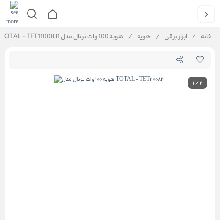
خانه
/
ابزار برقی
/
هویه
/
هویه 100 وات توتال مدل TOTAL - TET1100831
1
/
2