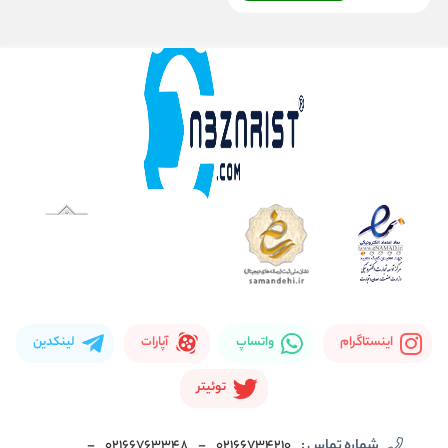
اینستاگرام
واتساپ
آپارات
لینکدین
توئیتر
شماره تماس :
02166734210
-
02166763348
-