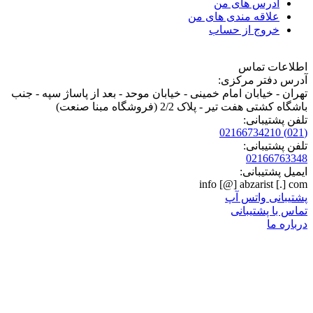
آدرس های من
علاقه مندی های من
خروج از حساب
اطلاعات تماس
آدرس دفتر مرکزی:
تهران - خیابان امام خمینی - خیابان موحد - بعد از پاساژ سپه - جنب
باشگاه کشتی هفت تیر - پلاک 2/2 (فروشگاه مبنا صنعت)
تلفن پشتیبانی:
02166734210
(021)
تلفن پشتیبانی:
02166763348
ایمیل پشتیبانی:
info
[@]
abzarist
[.]
com
پشتیبانی واتس آپ
تماس با پشتیبانی
درباره ما