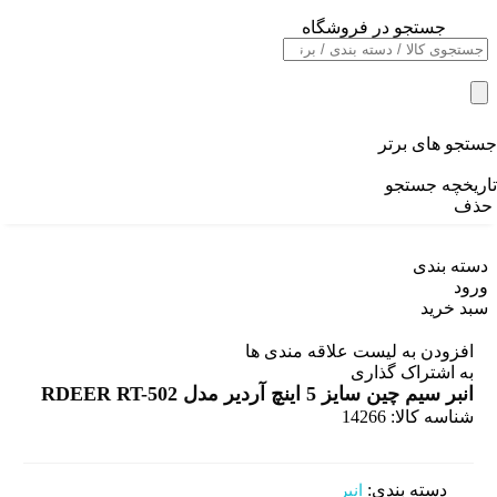
جستجو در فروشگاه
خانه
/
ابزار دستی
/
انبر
/
جستجو های برتر
انبر سیم چین سایز 5 اینچ آردیر مدل RDEER RT-502
تاریخچه جستجو
حذف
دسته بندی
ورود
سبد خرید
افزودن به لیست علاقه مندی ها
به اشتراک گذاری
انبر سیم چین سایز 5 اینچ آردیر مدل RDEER RT-502
شناسه کالا:
14266
دسته بندی:
انبر