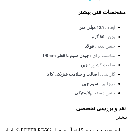
مشخصات فنی
بیشتر
ابعاد :
125 میلی متر
وزن :
80 گرم
جنس بدنه :
فولاد
مناسب برای :
چیدن سیم تا قطر 1/8mm
ساخت کشور :
چین
گارانتی :
اصالت و سلامت فیزیکی کالا
نوع انبر :
سیم چین
جنس دسته :
پلاستیکی
نقد و بررسی تخصصی
بیشتر
انبر سیم چین سایز 5 اینچ آردیر مدل RDEER RT-502 یک ابزار