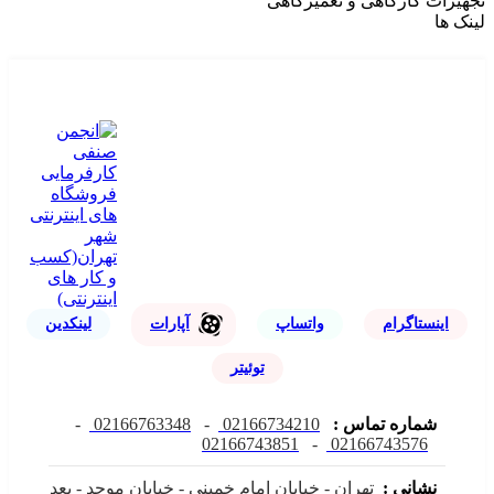
تجهیزات کارگاهی و تعمیرگاهی
لینک ها
اینستاگرام
واتساپ
آپارات
لینکدین
توئیتر
شماره تماس :
02166734210
-
02166763348
-
02166743851
-
02166743576
نشانی :
تهران - خیابان امام خمینی - خیابان موحد - بعد