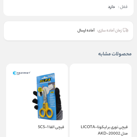
قفل :
دارد
زمان آماده سازی:
آماده ارسال
محصولات مشابه
قیچی توری بر لیکوتا-LICOTA
قیچی الفا SCS-1
ق
مدل AKD-20002