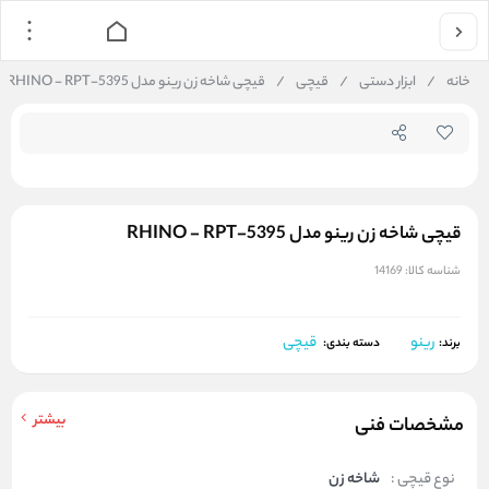
جستجو در فروشگاه
خانه
/
ابزار دستی
/
قیچی
/
قیچی شاخه زن رینو مدل RHINO - RPT-5395
قیچی شاخه زن رینو مدل RHINO - RPT-5395
شناسه کالا:
14169
رینو
قیچی
برند:
دسته بندی:
بیشتر
مشخصات فنی
نوع قیچی :
شاخه زن