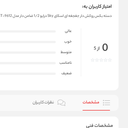
امتیاز کاربران به:
دسته بکس روکش دار جغجغه ای اسکای Sky درایو 1/2 ضامن دار مدل ST-9612
عالی
خوب
0
از 5
متوسط
نامناسب
ضعیف
مشخصات
نظرات کاربران
مشخصات فنی