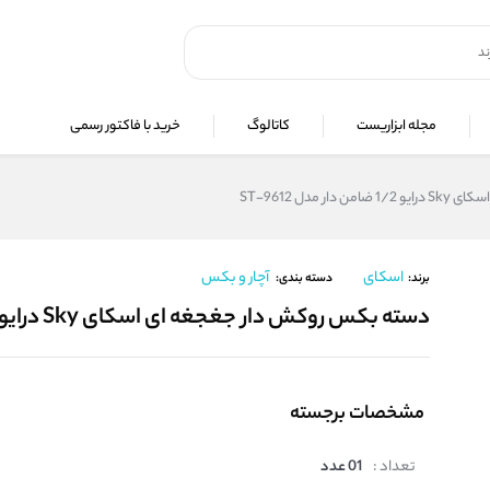
مجله ابزاریست
کاتالوگ
خرید با فاکتور رسمی
مدل ST-9612
اسکای
آچار و بکس
برند:
دسته بندی:
دسته بکس روکش دار جغجغه ای اسکای Sky درایو 1/2 ضامن دار مدل ST-9612
مشخصات برجسته
تعداد :
01 عدد