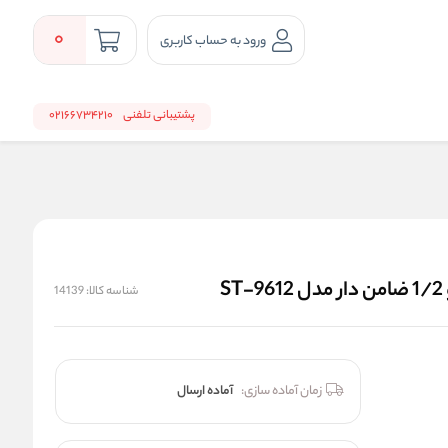
0
ورود به حساب کاربری
پشتیبانی تلفنی
02166734210
شناسه کالا:
14139
زمان آماده سازی:
آماده ارسال