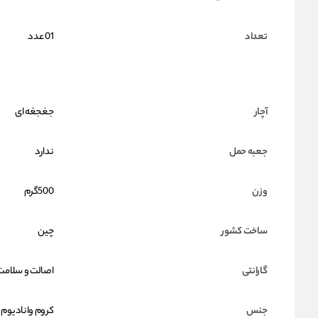
تعداد
01 عدد
آچار
جغجغه ای
جعبه حمل
ندارد
وزن
500گرم
ساخت کشور
چین
گارانتی
اصالت و سلامت 
جنس
کروم وانادیوم