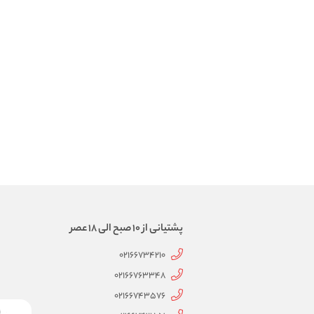
پشتیانی از 10 صبح الی 18 عصر
02166734210
02166763348
02166743576