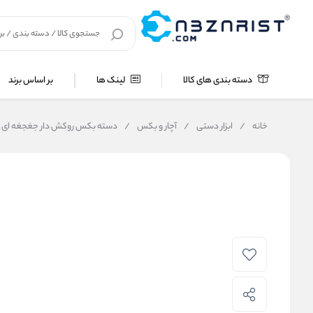
دسته بندی های کالا
لینک ها
بر اساس برند
خانه
/
ابزار دستی
/
آچار و بکس
/
دسته بکس روکش دار جغجغه ای اسکای Sky درایو 1/2 ضامن دار 