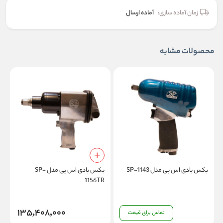
زمان آماده سازی:
آماده ارسال
محصولات مشابه
بکس بادی اس پی مدل SP-1143
بکس بادی اس پی مدل SP-
9
1156TR
135,408,000
تماس برای قیمت