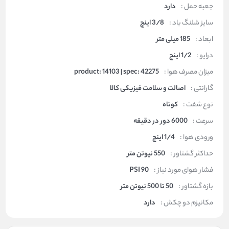
جعبه حمل :
دارد
سایز شلنگ باد :
3/8 اینچ
ابعاد :
185 میلی متر
درایو :
1/2 اینچ
میزان مصرف هوا :
product: 14103 | spec: 42275
گارانتی :
اصالت و سلامت فیزیکی کالا
نوع شفت :
کوتاه
سرعت :
6000 دور در دقیقه
ورودی هوا :
1/4 اینچ
حداکثر گشتاور :
550 نیوتن متر
فشار هوای مورد نیاز :
90 PSI
بازه گشتاور :
50 تا 500 نیوتن متر
مکانیزم دو چکش :
دارد