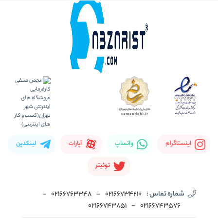
اینستاگرام
واتساپ
آپارات
لینکدین
توئیتر
شماره تماس :
02166734210
-
02166763348
-
02166743851
-
02166743576