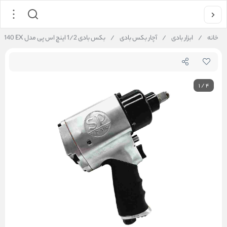
خانه
/
ابزار بادی
/
آچار بکس بادی
/
بکس بادی 1/2 اینچ اس پی مدل SP-1140 EX
1
/
4