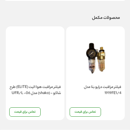
محصولات مکمل
فیلتر مراقبت درایو بتا مدل
فیلتر مراقبت هوا الیت (ELITE) طرح
1919FE1/4
شاکو - (shako) مدل 06- UFR/L
شا
تماس برای قیمت
تماس برای قیمت