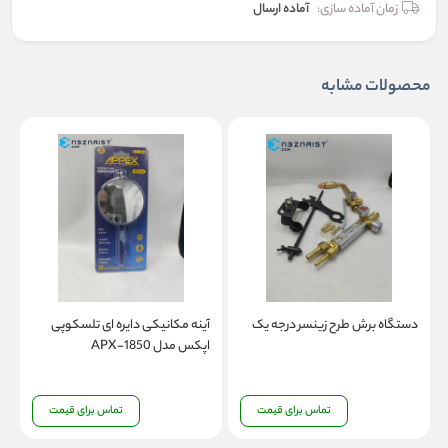
زمان آماده سازی:
آماده ارسال
محصولات مشابه
دستگاه برش طرح زینسر درجه یک
آینه مکانیکی دایره ای تلسکوپی
اپکس مدل APX-1850
مد
تماس برای قیمت
تماس برای قیمت