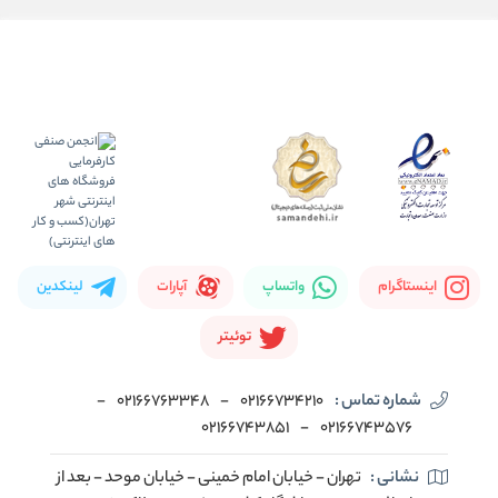
اینستاگرام
واتساپ
آپارات
لینکدین
توئیتر
شماره تماس :
02166734210
-
02166763348
-
02166743851
-
02166743576
نشانی :
تهران - خیابان امام خمینی - خیابان موحد - بعد از