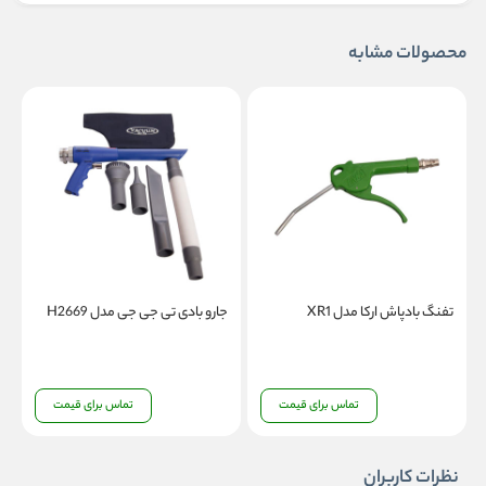
محصولات مشابه
تفنگ بادپاش ارکا مدل XR1
جارو بادی تی جی جی مدل H2669
ت
5
تماس برای قیمت
تماس برای قیمت
نظرات کاربران