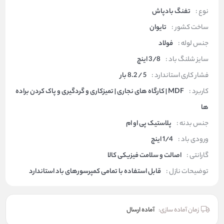
نوع :
تفنگ بادپاش
ساخت کشور :
تایوان
جنس لوله :
فولاد
سایز شلنگ باد :
3/8 اینچ
فشار کاری استاندارد :
5 / 8.2 بار
کاربرد :
MDF | کارگاه های نجاری | تمیزکاری و گردگیری و پاک کردن براده
ها
جنس بدنه :
پلاستیک پی او ام
ورودی باد :
1/4 اینچ
گارانتی :
اصالت و سلامت فیزیکی کالا
توضیحات نازل :
قابل استفاده با تمامی کمپرسورهای باد استاندارد
زمان آماده سازی:
آماده ارسال