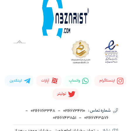
اینستاگرام
واتساپ
آپارات
لینکدین
توئیتر
شماره تماس :
02166734210
-
02166763348
-
02166743851
-
02166743576