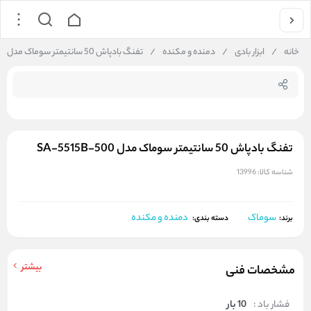
جستجو در فروشگاه
خانه
/
ابزار بادی
/
دمنده و مکنده
/
تفنگ بادپاش 50 سانتیمتر سوماک مدل SA-5515B-500
تفنگ بادپاش 50 سانتیمتر سوماک مدل SA-5515B-500
شناسه کالا:
13996
سوماک
دمنده و مکنده
برند:
دسته بندی:
بیشتر
مشخصات فنی
فشار باد :
10 بار