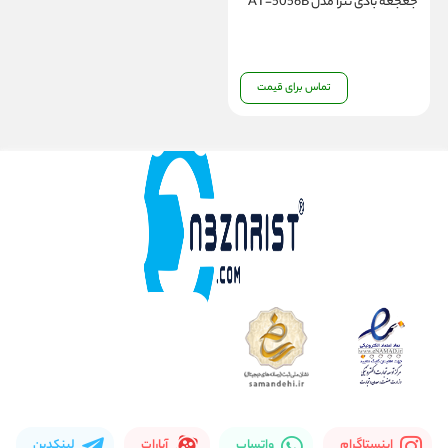
جغجغه بادی تترا مدل AT-5056B
تماس برای قیمت
اینستاگرام
واتساپ
آپارات
لینکدین