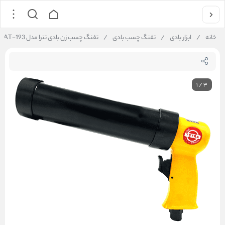
خانه
/
ابزار بادی
/
تفنگ چسب بادی
/
تفنگ چسب زن بادی تترا مدل AT-193
1
/
3