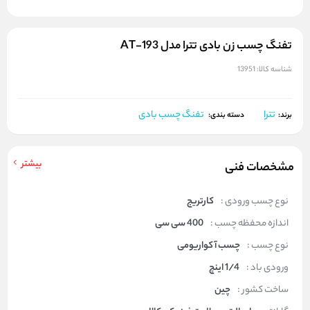
تفنگ چسب زن بادی تترا مدل AT-193
شناسه کالا:
13951
تترا
تفنگ چسب بادی
برند:
دسته بندی:
بیشتر
مشخصات فنی
نوع چسب ورودی :
کارتریج
اندازه محفظه چسب :
400 سی سی
نوع چسب :
چسب آکواریومی
ورودی باد :
1/4 اینچ
ساخت کشور :
چین