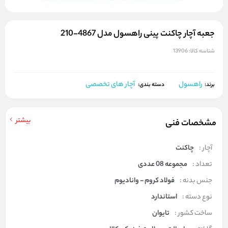
جعبه آچار چاکنت پینی راهسول مدل 4867-210
شناسه کالا:
13906
راهسول
آچار های تخصصی
برند:
دسته بندی:
بیشتر
مشخصات فنی
آچار :
چاکنت
تعداد :
مجموعه 08 عددی
جنس بدنه :
فولاد کروم - وانادیوم
نوع دسته :
استاندارد
ساخت کشور :
تایوان