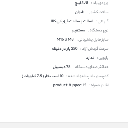
ورودی باد :
3/8 اینچ
ساخت کشور :
تایوان
گارانتی :
اصالت و سلامت فیزیکی کالا
نوع دستگاه :
مستقیم
سایز قابل پشتیبانی :
M8 تا M16
سرعت گردش آزاد :
250 بار در دقیقه
بازویی :
ندارد
حداکثر صدای دستگاه :
78 دیسیبل
کمپرسور باد پیشنهاد شده :
10 اسب بخار ( 7.5 کیلووات )
اقلام همراه :
product: 8 | spec: 15