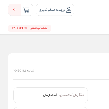
0
ورود به حساب کاربری
پشتیبانی تلفنی
02166734210
شناسه کالا:
10430
زمان آماده سازی:
آماده ارسال