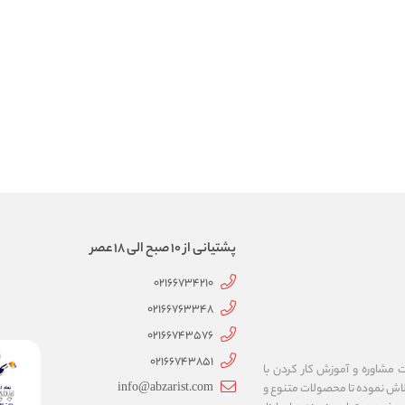
پشتیانی از 10 صبح الی 18 عصر
02166734210
02166763348
02166743576
02166743851
 مشاوره و آموزش کار کردن با
info@abzarist.com
اسیس گردیده است و تاکنون تلاش نموده تا محصولات متنوع و