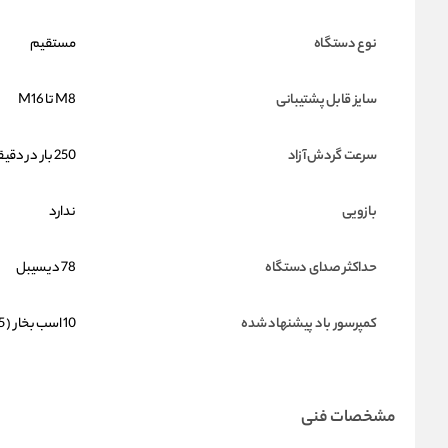
نوع دستگاه
مستقیم
سایز قابل پشتیبانی
M8 تا M16
سرعت گردش آزاد
250 بار در دقیقه
بازویی
ندارد
حداکثر صدای دستگاه
78 دیسیبل
کمپرسور باد پیشنهاد شده
10 اسب بخار ( 7.5 کیلووات )
مشخصات فنی