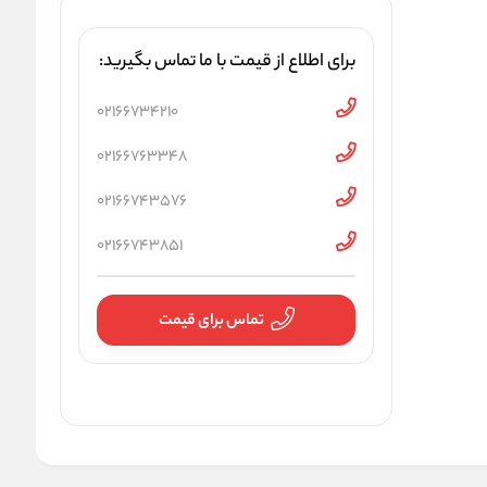
برای اطلاع از قیمت با ما تماس بگیرید:
02166734210
02166763348
02166743576
02166743851
تماس برای قیمت