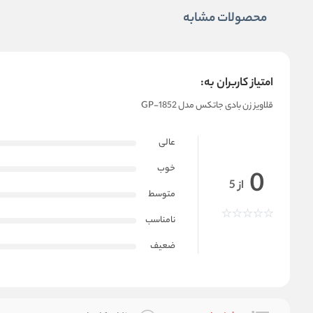
محصولات مشابه
امتیاز کاربران به:
قلاویز زن بادی جاتکس مدل GP-1852
عالی
خوب
0
از 5
متوسط
نامناسب
ضعیف