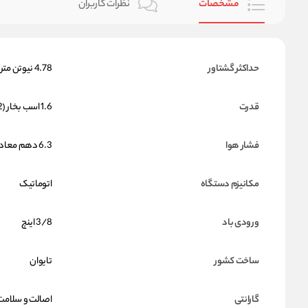
مشخصات
نظرات کاربران
حداکثر گشتاور
4.78 نیوتن متر
قدرت
1.6 اسب بخار (1.2 کیلو وات)
فشار هوا
6.3 دهم معادل 90 PSI
مکانیزم دستگاه
اتوماتیک
ورودی باد
3/8 اینچ
ساخت کشور
تایوان
گارانتی
اصالت و سلامت 