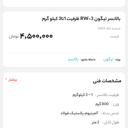
بالانسر تیگون RW-3 ظرفیت 1تا3 کیلو گرم
شناسه کالا:
13859
4,500,000
تومان
قیمت:
تیگون
بالانسر
برند:
دسته بندی:
بیشتر
مشخصات فنی
ظرفیت بالانسر :
1 ~ 3 کیلوگرم
وزن :
800 گرم
جنس بدنه :
آلمینیوم،پلاستیک،فولاد
طول کابل :
2 متر