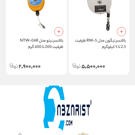
بالانسر تیگون مدل RW-5 ظرفیت
بالانسر نیتو مدل NTW-06R
2.5 تا 5 کیلوگرم
ظرفیت 200 تا 600 گرم
.5
2,900,000
5,500,000