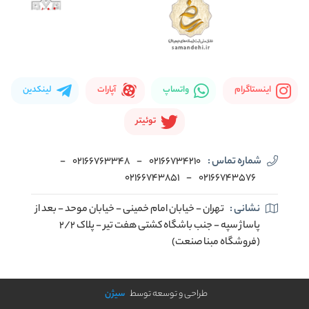
اینستاگرام
واتساپ
آپارات
لینکدین
توئیتر
شماره تماس :
02166734210
-
02166763348
-
02166743851
-
02166743576
نشانی :
تهران - خیابان امام خمینی - خیابان موحد - بعد از
پاساژ سپه - جنب باشگاه کشتی هفت تیر - پلاک 2/2
(فروشگاه مبنا صنعت)
طراحی و توسعه توسط
سیژن