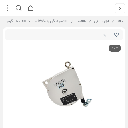
خانه
/
ابزار دستی
/
بالانسر
/
بالانسر تیگون RW-3 ظرفیت 1تا3 کیلو گرم
1
/
2