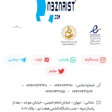
اینستاگرام
واتساپ
آپارات
لینکدین
توئیتر
شماره تماس :
02166734210
-
02166763348
-
02166743851
-
02166743576
نشانی :
تهران - خیابان امام خمینی - خیابان موحد - بعد از
پاساژ سپه - جنب باشگاه کشتی هفت تیر - پلاک 2/2