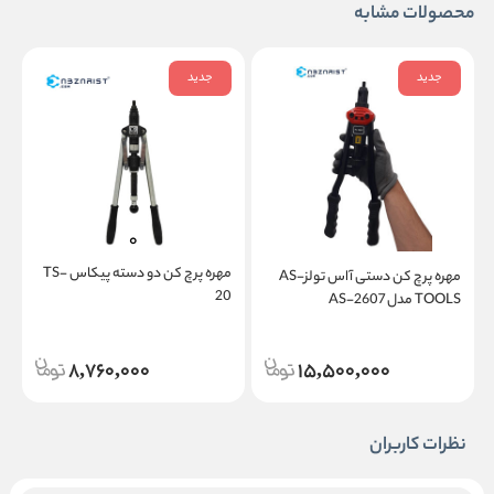
محصولات مشابه
جدید
جدید
مهره پرچ کن دو دسته پیکاس TS-
مهره پرچ کن دستی آاس تولز-AS
ت
20
TOOLS مدل AS-2607
مد
8,760,000
15,500,000
نظرات کاربران