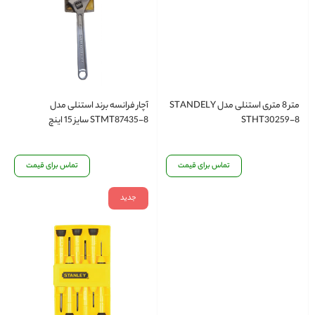
متر 8 متری استنلی مدل STANDELY
آچار فرانسه برند استنلی مدل
STHT30259-8
STMT87435-8 سایز 15 اینچ
تماس برای قیمت
تماس برای قیمت
جدید