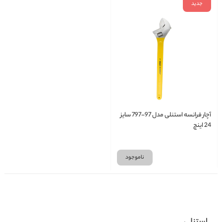
جدید
آچار فرانسه استنلی مدل 97-797 سایز
24 اینچ
ناموجود