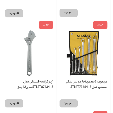
ناموجود
ناموجود
جدید
جدید
مجموعه 6 عددی آچار دو سر رینگی
آچار فرانسه استنلی مدل
استنلی مدل STMT73664-8
STMT87434-8 سایز 12 اینچ
ناموجود
ناموجود