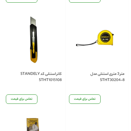
متر 3 متری استنلی مدل
کاتر اسنتلی کد STANDELY
STHT1015108
STHT30204-8
تماس برای قیمت
تماس برای قیمت