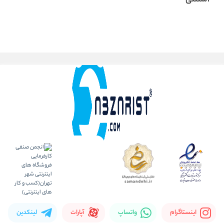
استنلی
اینستاگرام
واتساپ
آپارات
لینکدین